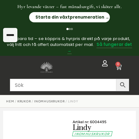
Hyr levande växter – fast månadsavgift, vi sköter allt.
Starta din växtprenumeration →
⏱ Spara tid – se köppris & hyrpris direkt på varje produkt,
välj fritt och få offert automatiskt per mail.
Så fungerar det
→
0
HEM
/
KRUKOR
/
INOMHUSKRUKOR
/ LINDY
Artikel nr: 6004495
Lindy
INOMHUSKRUKOR