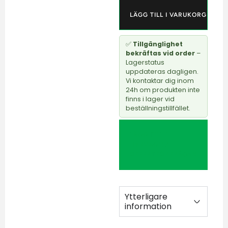
LÄGG TILL I VARUKORG
✅
Tillgänglighet
bekräftas vid order
–
Lagerstatus
uppdateras dagligen.
Vi kontaktar dig inom
24h om produkten inte
finns i lager vid
beställningstillfället.
LÄGG TILL I
HYRVAGN /
OFFERTFÖRFRÅGAN
Ytterligare
information