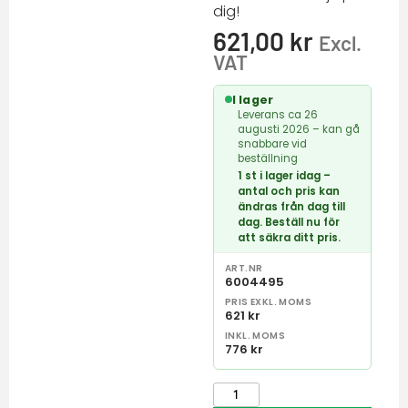
dig!
621,00
kr
Excl.
VAT
I lager
Leverans ca 26
augusti 2026 – kan gå
snabbare vid
beställning
1 st i lager idag –
antal och pris kan
ändras från dag till
dag. Beställ nu för
att säkra ditt pris.
ART.NR
6004495
PRIS EXKL. MOMS
621 kr
INKL. MOMS
776 kr