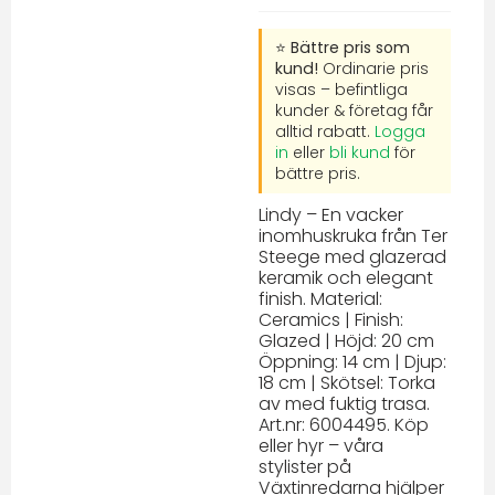
⭐ Bättre pris som
kund!
Ordinarie pris
visas – befintliga
kunder & företag får
alltid rabatt.
Logga
in
eller
bli kund
för
bättre pris.
Lindy – En vacker
inomhuskruka från Ter
Steege med glazerad
keramik och elegant
finish. Material:
Ceramics | Finish:
Glazed | Höjd: 20 cm
Öppning: 14 cm | Djup:
18 cm | Skötsel: Torka
av med fuktig trasa.
Art.nr: 6004495. Köp
eller hyr – våra
stylister på
Växtinredarna hjälper