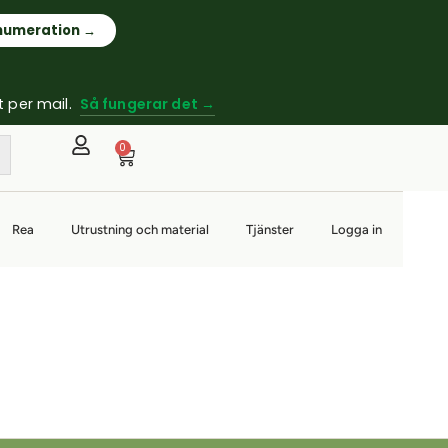
enumeration →
t per mail.
Så fungerar det →
0
Rea
Utrustning och material
Tjänster
Logga in