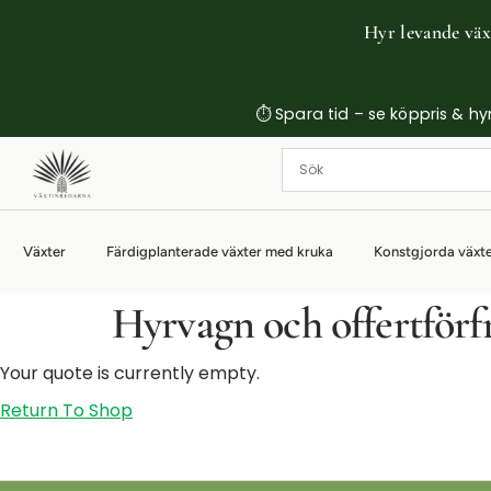
Hyr levande växt
⏱ Spara tid – se köppris & hyrp
Växter
Färdigplanterade växter med kruka
Konstgjorda växt
Hyrvagn och offertförf
Your quote is currently empty.
Return To Shop