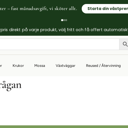
er – fast månadsavgift, vi sköter allt.
Starta din växtpr
ris direkt på varje produkt, välj fritt och få offert automatisk
er
Krukor
Mossa
Växtväggar
Reused / Återvinning
rågan