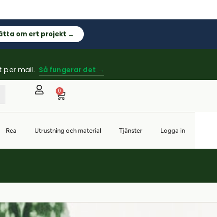
ätta om ert projekt →
t per mail.
Så fungerar det →
0
Rea
Utrustning och material
Tjänster
Logga in