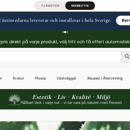
TJÄNSTER
WEBBUTIK
äxtinredarna levererar och installerar i hela Sverige.
Ber
ris direkt på varje produkt, välj fritt och få offert automatisk
er
Krukor
Mossa
Växtväggar
Reused / Återvinning
Estetik · Liv · Kvalité · Miljö
Hållbart tänk i varje val – vi tar vara på naturen med Reused