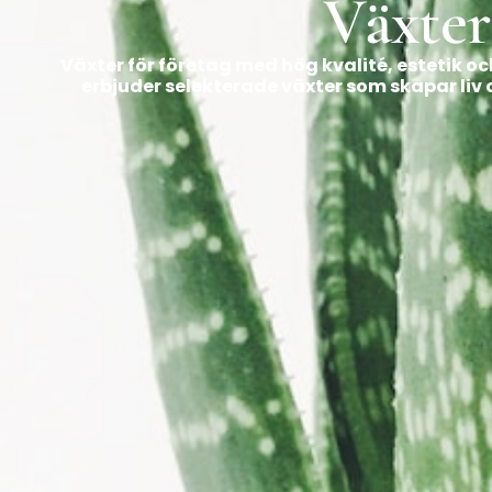
Växter
Växter för företag med hög kvalité, estetik o
erbjuder selekterade växter som skapar liv o