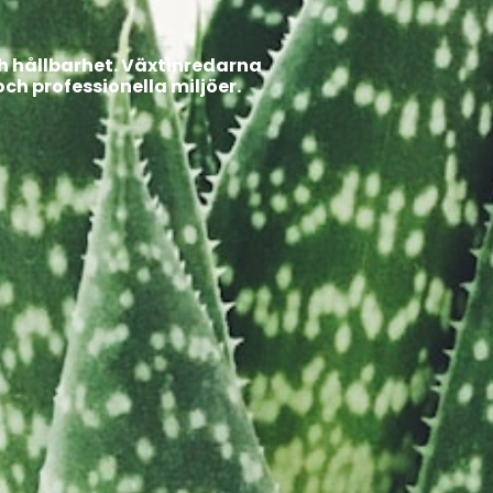
ch hållbarhet. Växtinredarna
ch professionella miljöer.