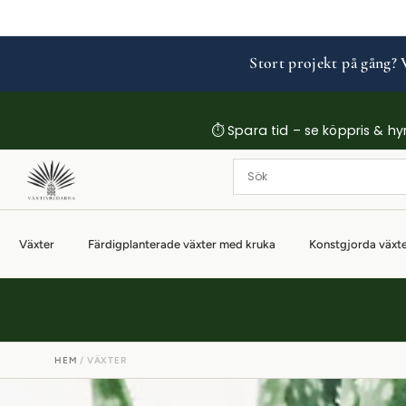
Stort projekt på gång? V
⏱ Spara tid – se köppris & hyrp
Växter
Färdigplanterade växter med kruka
Konstgjorda växt
HEM
/ VÄXTER