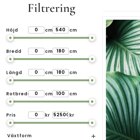
Filtrering
Höjd
cm
cm
Bredd
cm
cm
Längd
cm
cm
Rotbredd
cm
cm
Pris
kr
kr
Växtform