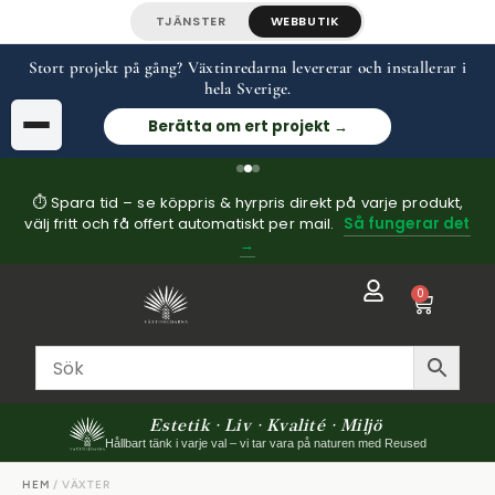
TJÄNSTER
WEBBUTIK
Stort projekt på gång? Växtinredarna levererar och installerar i
hela Sverige.
Berätta om ert projekt →
⏱ Spara tid – se köppris & hyrpris direkt på varje produkt,
välj fritt och få offert automatiskt per mail.
Så fungerar det
→
0
Estetik · Liv · Kvalité · Miljö
Hållbart tänk i varje val – vi tar vara på naturen med Reused
HEM
/ VÄXTER