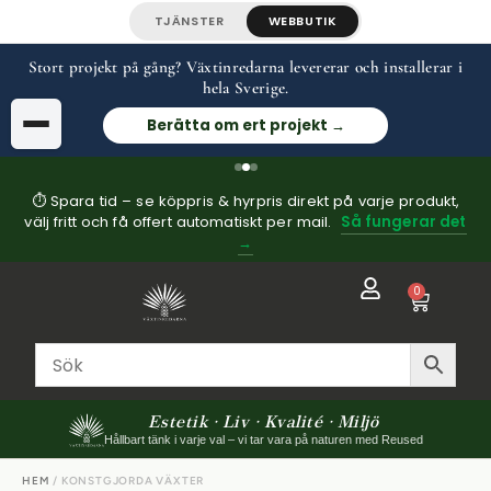
TJÄNSTER
WEBBUTIK
Stort projekt på gång? Växtinredarna levererar och installerar i
hela Sverige.
Berätta om ert projekt →
⏱ Spara tid – se köppris & hyrpris direkt på varje produkt,
välj fritt och få offert automatiskt per mail.
Så fungerar det
→
0
Estetik · Liv · Kvalité · Miljö
Hållbart tänk i varje val – vi tar vara på naturen med Reused
HEM
/ KONSTGJORDA VÄXTER