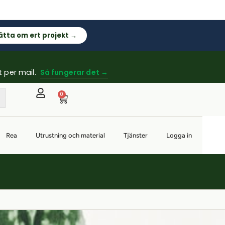
ätta om ert projekt →
t per mail.
Så fungerar det →
0
Rea
Utrustning och material
Tjänster
Logga in