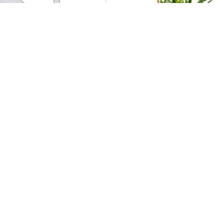
Philodendron ’Narrow’
1605,00
kr
Excl. VAT
I lager - 1 st
Antal kan ändras från dag till dag
Art.nr 6043778