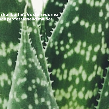
ch hållbarhet. Växtinredarna
ch professionella miljöer.