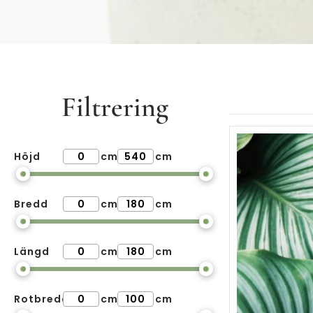
Filtrering
Höjd
cm
cm
Bredd
cm
cm
Längd
cm
cm
Rotbredd
cm
cm