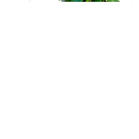
Philodendron ’Narrow’ 6/tray
187,50
kr
Excl. VAT
I lager - 1 st
Antal kan ändras från dag till dag
Höjd: 30 cm
Diameter: 50 cm
Kruka: 14
Art.nr 6012754