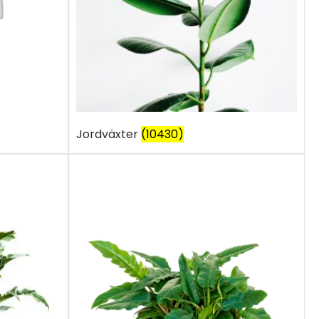
Jordväxter
(10430)