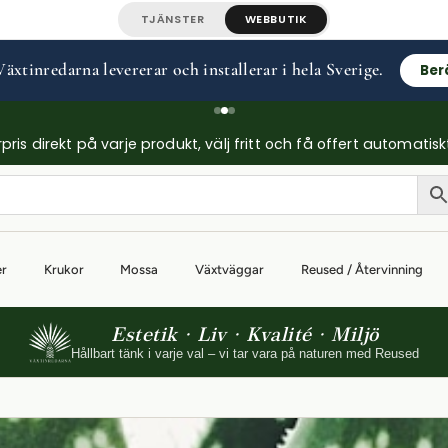
TJÄNSTER
WEBBUTIK
äxtinredarna levererar och installerar i hela Sverige.
Ber
ris direkt på varje produkt, välj fritt och få offert automatisk
er
Krukor
Mossa
Växtväggar
Reused / Återvinning
Estetik · Liv · Kvalité · Miljö
Hållbart tänk i varje val – vi tar vara på naturen med Reused