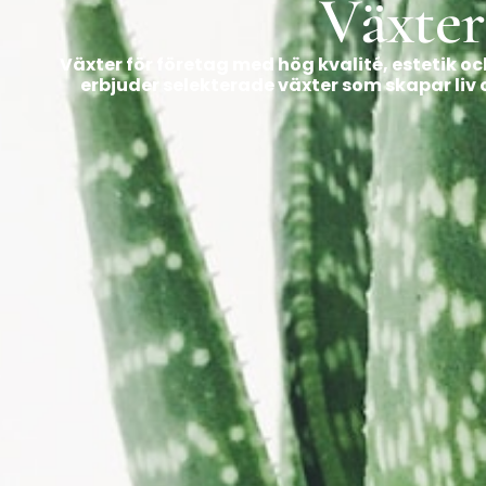
Växter
Växter för företag med hög kvalité, estetik o
erbjuder selekterade växter som skapar liv o