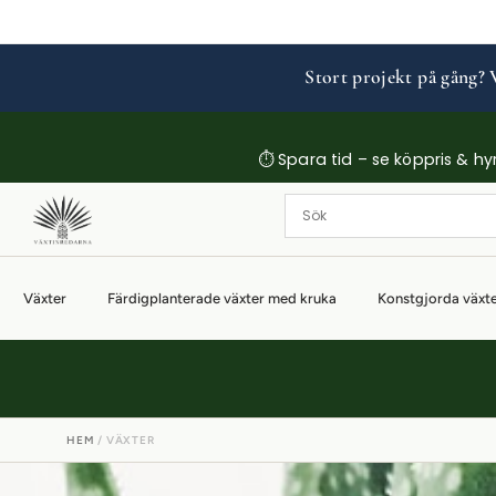
Stort projekt på gång? V
⏱ Spara tid – se köppris & hyrp
Växter
Färdigplanterade växter med kruka
Konstgjorda växt
HEM
/ VÄXTER