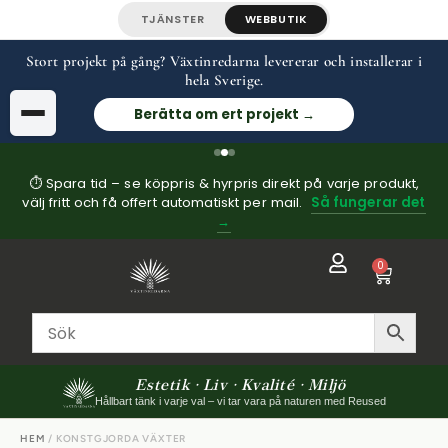
TJÄNSTER
WEBBUTIK
Stort projekt på gång? Växtinredarna levererar och installerar i
hela Sverige.
Berätta om ert projekt →
⏱ Spara tid – se köppris & hyrpris direkt på varje produkt,
välj fritt och få offert automatiskt per mail.
Så fungerar det
→
0
Estetik · Liv · Kvalité · Miljö
Hållbart tänk i varje val – vi tar vara på naturen med Reused
HEM
/ KONSTGJORDA VÄXTER