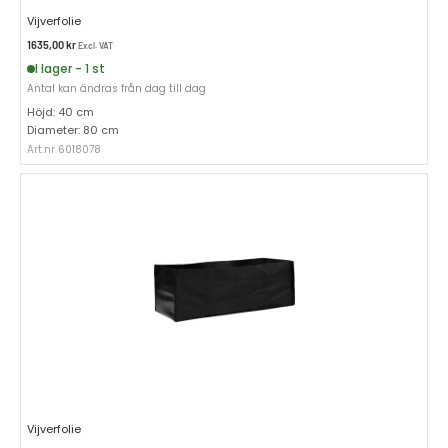
Vijverfolie
1635,00
kr
Excl. VAT
I lager - 1 st
Antal kan ändras från dag till dag
Höjd: 40 cm
Diameter: 80 cm
Art.nr 6018078
Vijverfolie