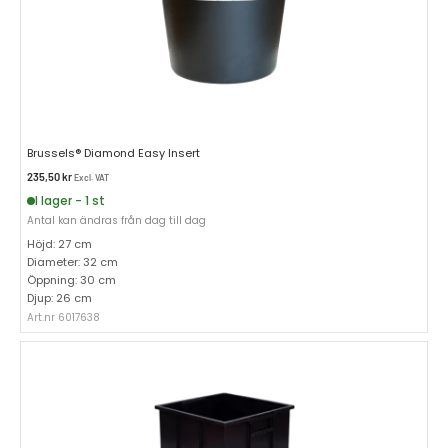
Brussels® Diamond Easy Insert
235,50
kr
Excl. VAT
I lager - 1 st
Antal kan ändras från dag till dag
Höjd: 27 cm
Diameter: 32 cm
Öppning: 30 cm
Djup: 26 cm
Art.nr 6017638