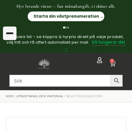
Hyr levande växter – fast månadsavgift, vi sköter allt.
Starta din växtprenumeration →
⏱ Spara tid – se köppris & hyrpris direkt på varje produkt,
välj fritt och få offert automatiskt per mail.
Så fungerar det
→
0
HEM
/
UTRUSTNING OCH MATERIAL
/ BEVATTNINGSSYSTEM