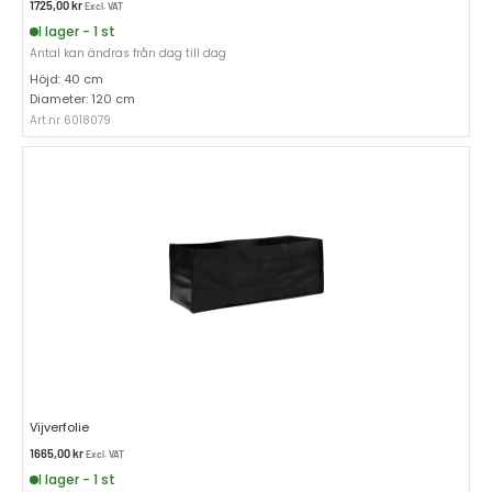
1725,00
kr
Excl. VAT
I lager - 1 st
Antal kan ändras från dag till dag
Höjd: 40 cm
Diameter: 120 cm
Art.nr 6018079
Vijverfolie
1665,00
kr
Excl. VAT
I lager - 1 st