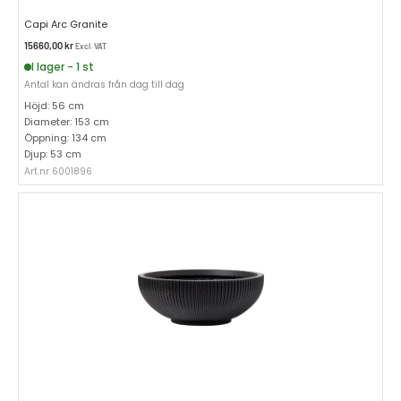
Capi Arc Granite
15660,00
kr
Excl. VAT
I lager - 1 st
Antal kan ändras från dag till dag
Höjd: 56 cm
Diameter: 153 cm
Öppning: 134 cm
Djup: 53 cm
Art.nr 6001896