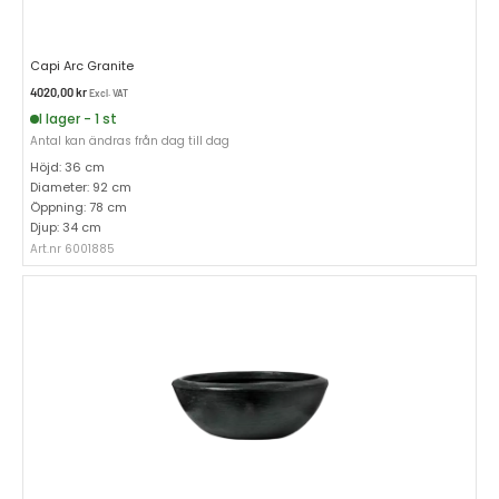
Capi Arc Granite
4020,00
kr
Excl. VAT
I lager - 1 st
Antal kan ändras från dag till dag
Höjd: 36 cm
Diameter: 92 cm
Öppning: 78 cm
Djup: 34 cm
Art.nr 6001885