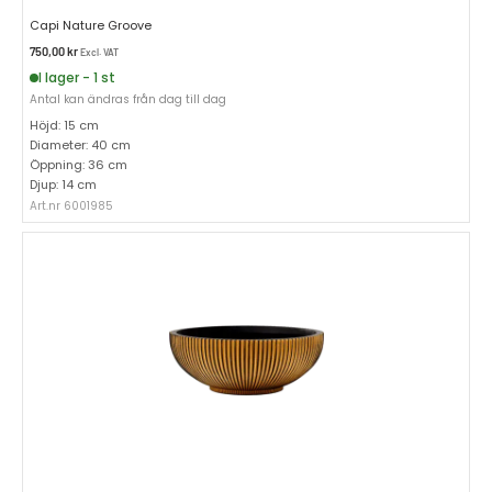
Capi Nature Groove
750,00
kr
Excl. VAT
I lager - 1 st
Antal kan ändras från dag till dag
Höjd: 15 cm
Diameter: 40 cm
Öppning: 36 cm
Djup: 14 cm
Art.nr 6001985