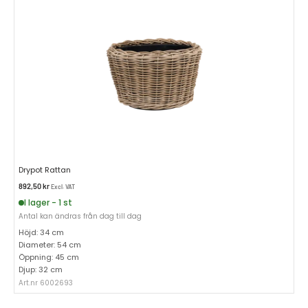
Drypot Rattan
892,50
kr
Excl. VAT
I lager - 1 st
Antal kan ändras från dag till dag
Höjd: 34 cm
Diameter: 54 cm
Öppning: 45 cm
Djup: 32 cm
Art.nr 6002693