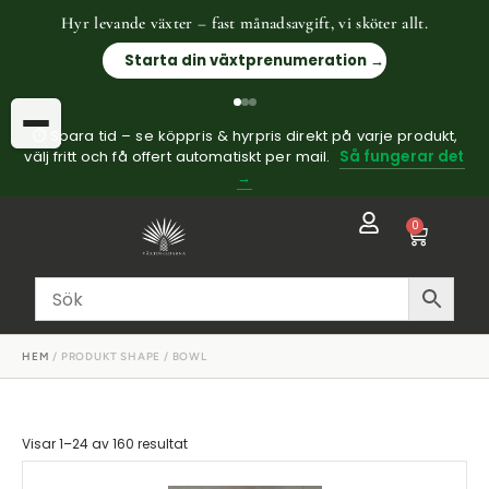
Hyr levande växter – fast månadsavgift, vi sköter allt.
Starta din växtprenumeration →
⏱ Spara tid – se köppris & hyrpris direkt på varje produkt,
välj fritt och få offert automatiskt per mail.
Så fungerar det
→
0
HEM
/ PRODUKT SHAPE / BOWL
Visar 1–24 av 160 resultat