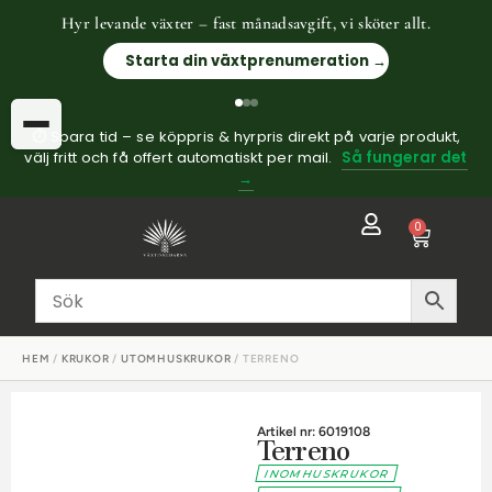
Hyr levande växter – fast månadsavgift, vi sköter allt.
Starta din växtprenumeration →
⏱ Spara tid – se köppris & hyrpris direkt på varje produkt,
välj fritt och få offert automatiskt per mail.
Så fungerar det
→
0
HEM
/
KRUKOR
/
UTOMHUSKRUKOR
/ TERRENO
Artikel nr: 6019108
Terreno
INOMHUSKRUKOR