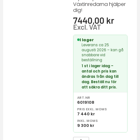
Växtinredarna hjälper
dig!
7440,00
kr
Excl. VAT
I lager
Leverans ca 25
augusti 2026 – kan gå
snabbare vid
beställning
1 st i lager idag –
antal och pris kan
ändras från dag till
dag. Beställ nu för
att säkra ditt pris.
ART.NR
6019108
PRIS EXKL. MOMS
7 440 kr
INKL. MOMS
9 300 kr