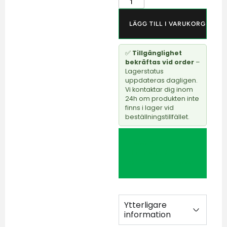
LÄGG TILL I VARUKORG
✅
Tillgänglighet
bekräftas vid order
–
Lagerstatus
uppdateras dagligen.
Vi kontaktar dig inom
24h om produkten inte
finns i lager vid
beställningstillfället.
LÄGG TILL I
HYRVAGN /
OFFERTFÖRFRÅGAN
Ytterligare
information