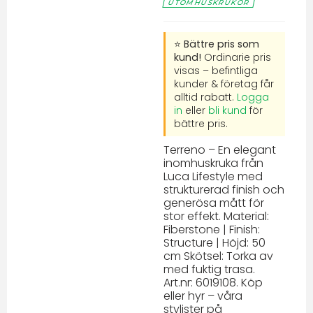
UTOMHUSKRUKOR
⭐ Bättre pris som
kund!
Ordinarie pris
visas – befintliga
kunder & företag får
alltid rabatt.
Logga
in
eller
bli kund
för
bättre pris.
Terreno – En elegant
inomhuskruka från
Luca Lifestyle med
strukturerad finish och
generösa mått för
stor effekt. Material:
Fiberstone | Finish:
Structure | Höjd: 50
cm Skötsel: Torka av
med fuktig trasa.
Art.nr: 6019108. Köp
eller hyr – våra
stylister på