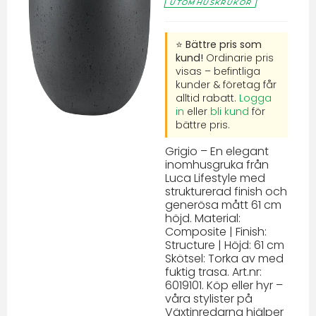
UTOMHUSKRUKOR
⭐ Bättre pris som
kund!
Ordinarie pris
visas – befintliga
kunder & företag får
alltid rabatt.
Logga
in
eller
bli kund
för
bättre pris.
Grigio – En elegant
inomhusgruka från
Luca Lifestyle med
strukturerad finish och
generösa mått 61 cm
höjd. Material:
Composite | Finish:
Structure | Höjd: 61 cm
Skötsel: Torka av med
fuktig trasa. Art.nr:
6019101. Köp eller hyr –
våra stylister på
Växtinredarna hjälper