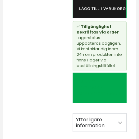
LÄGG TILL I VARUKORG
✅
Tillgänglighet
bekräftas vid order
–
Lagerstatus
uppdateras dagligen.
Vi kontaktar dig inom
24h om produkten inte
finns i lager vid
beställningstillfället.
LÄGG TILL I
HYRVAGN /
OFFERTFÖRFRÅGAN
Ytterligare
information