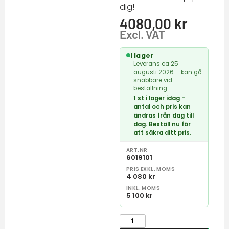
dig!
4080,00
kr
Excl. VAT
I lager
Leverans ca 25
augusti 2026 – kan gå
snabbare vid
beställning
1 st i lager idag –
antal och pris kan
ändras från dag till
dag. Beställ nu för
att säkra ditt pris.
ART.NR
6019101
PRIS EXKL. MOMS
4 080 kr
INKL. MOMS
5 100 kr