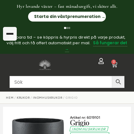
Hyr levande växter – fast månadsavgift, vi sköter allt.
Starta din växtprenumeration →
⏱ Spara tid – se köppris & hyrpris direkt på varje produkt,
välj fritt och få offert automatiskt per mail.
Så fungerar det
→
0
HEM
/
KRUKOR
/
INOMHUSKRUKOR
/ GRIGIO
Artikel nr: 6019101
Grigio
INOMHUSKRUKOR