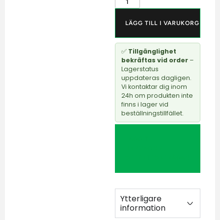
LÄGG TILL I VARUKORG
✅
Tillgänglighet
bekräftas vid order
–
Lagerstatus
uppdateras dagligen.
Vi kontaktar dig inom
24h om produkten inte
finns i lager vid
beställningstillfället.
LÄGG TILL I
HYRVAGN /
OFFERTFÖRFRÅGAN
Ytterligare
information