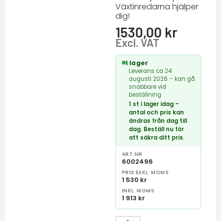
Växtinredarna hjälper
dig!
1530,00
kr
Excl. VAT
I lager
Leverans ca 24
augusti 2026 – kan gå
snabbare vid
beställning
1 st i lager idag –
antal och pris kan
ändras från dag till
dag. Beställ nu för
att säkra ditt pris.
ART.NR
6002496
PRIS EXKL. MOMS
1 530 kr
INKL. MOMS
1 913 kr