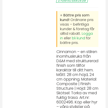
UTOMHUSKRUKOR
⭐ Bättre pris som
kund!
Ordinarie pris
visas – befintliga
kunder & företag får
alltid rabatt.
Logga
in
eller
bli kund
för
bättre pris.
Cinnamon – en stilren
inomhuskruka från
D&M med strukturerad
finish som tillför
karaktär till ditt hem.
Mått: 28 cm höjd, 24
cm öppning. Material:
Composite | Finish:
Structure | Höjd: 28 cm
Skötsel: Torka av med
fuktig trasa. Art.nr:
6002496. Köp eller hyr
– våra stylister på