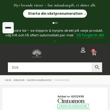
Hyr levande växter – fast månadsavgift, vi sköter allt.
Starta din växtprenumeration →
⏱ Spara tid – se köppris & hyrpris direkt på varje produkt,
välj fritt och få offert automatiskt per mail.
Så fungerar det
→
0
HEM
/
KRUKOR
/
INOMHUSKRUKOR
/ CINNAMON
Artikel nr: 6002496
Cinnamon
INOMHUSKRUKOR