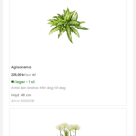
Aglaonema
225,00
kr
Excl. VAT
I lager - 1 st
Antal kan ändras från dag till dag
Höjd: 48 cm
Art.nr 6000091