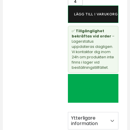
LÄGG TILL I VARUKORG
✅
Tillgänglighet
bekräftas vid order
–
Lagerstatus
uppdateras dagligen.
Vi kontaktar dig inom
24h om produkten inte
finns i lager vid
beställningstillfället.
LÄGG TILL I
HYRVAGN /
OFFERTFÖRFRÅGAN
Ytterligare
information