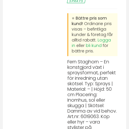
SPRAYS
⭐ Bättre pris som
kund!
Ordinarie pris
visas – befintliga
kunder & företag får
alltid rabatt.
Logga
in
eller
bli kund
för
bättre pris.
Fern Staghorn – En
konstgjord växt i
spraysformat, perfekt
för inredning utan
skötsel. Typ: Sprays |
Material: – | Höjd: 50
cm Placering:
Inomhus, sol eller
skugga | Skötsel:
Damma av vid behov.
Art.nr: 6019063. Köp
eller hyr – vara
stylister på