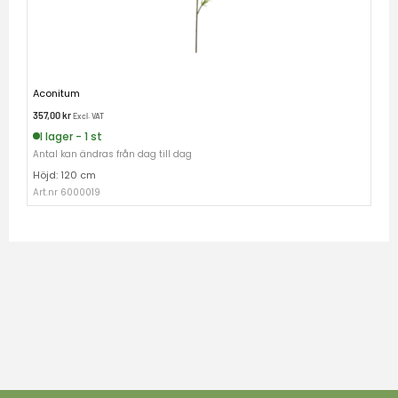
Aconitum
357,00
kr
Excl. VAT
I lager - 1 st
Antal kan ändras från dag till dag
Höjd: 120 cm
Art.nr 6000019