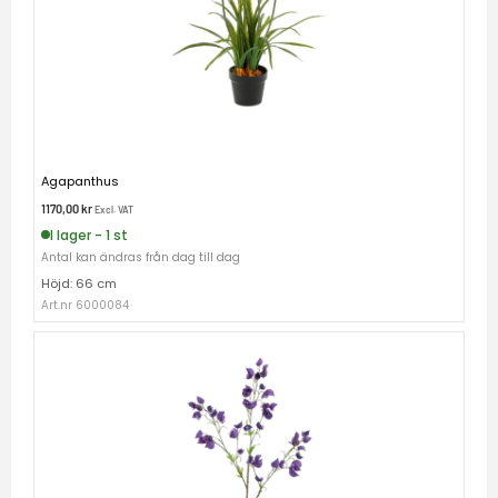
Agapanthus
1170,00
kr
Excl. VAT
I lager - 1 st
Antal kan ändras från dag till dag
Höjd: 66 cm
Art.nr 6000084