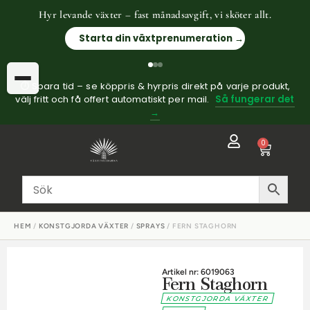
Hyr levande växter – fast månadsavgift, vi sköter allt.
Starta din växtprenumeration →
⏱ Spara tid – se köppris & hyrpris direkt på varje produkt,
välj fritt och få offert automatiskt per mail.
Så fungerar det
→
0
HEM
/
KONSTGJORDA VÄXTER
/
SPRAYS
/ FERN STAGHORN
Artikel nr: 6019063
Fern Staghorn
KONSTGJORDA VÄXTER