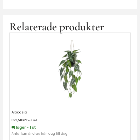
Relaterade produkter
Alocasia
622,50
kr
Excl. VAT
I lager - 1 st
Antal kan ändras från dag till dag