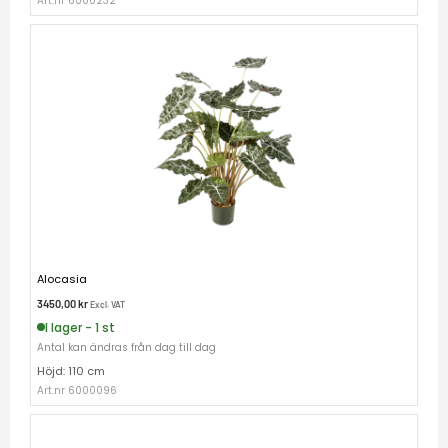
Art.nr 6000232
Alocasia
3450,00
kr
Excl. VAT
I lager - 1 st
Antal kan ändras från dag till dag
Höjd: 110 cm
Art.nr 6000096