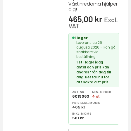
Växtinredarna hjälper
dig!
465,00
kr
Excl.
VAT
I lager
Leverans ca 25
augusti 2026 – kan gå
snabbare vid
beställning
1 st i lager idag –
antal och pris kan
ändras från dag till
dag. Beställ nu för
att säkra ditt pris.
ART.NR
MIN. ORDER
6019063
4 st
PRIS EXKL. MOMS
465 kr
INKL. MOMS
581 kr