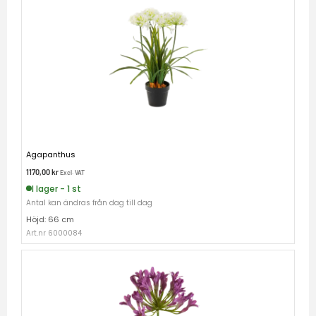
Agapanthus
1170,00
kr
Excl. VAT
I lager - 1 st
Antal kan ändras från dag till dag
Höjd: 66 cm
Art.nr 6000084