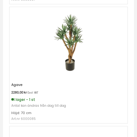
Agave
2280,00
kr
Excl. VAT
I lager - 1 st
Antal kan ändras från dag till dag
Höjd: 70 cm
Art.nr 6000085