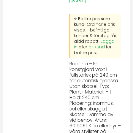
PLANT
⭐ Bättre pris som
kund!
Ordinarie pris
visas – befintliga
kunder & företag får
alltid rabatt.
Logga
in
eller
bli kund
för
bättre pris.
Banana – En
konstgjord växt i
fullstorlek på 240 cm
för autentisk grönska
utan skötsel. Typ:
Plant | Material: – |
Höjd: 240 cm
Placering: Inomhus,
sol eller skugga |
Skötsel: Damma av
vid behov. Art.nr:
6019051. Köp eller hyr –
våra stylister på