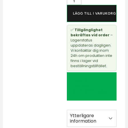
LÄGG TILL I VARUKORG
✅
Tillgänglighet
bekräftas vid order
–
Lagerstatus
uppdateras dagligen.
Vi kontaktar dig inom
24h om produkten inte
finns i lager vid
beställningstillfället.
LÄGG TILL I
HYRVAGN /
OFFERTFÖRFRÅGAN
Ytterligare
information