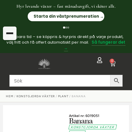
Hyr levande växter – fast månadsavgift, vi sköter allt.
Starta din växtprenumeration →
⏱ Spara tid – se köppris & hyrpris direkt på varje produkt,
välj fritt och få offert automatiskt per mail.
Så fungerar det
→
0
HEM
/
KONSTGJORDA VÄXTER
/
PLANT
/ BANANA
Artikel nr: 6019051
Banana
KONSTGJORDA VÄXTER