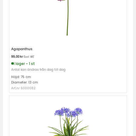
Agapanthus
99,00
kr
Excl. VAT
I lager - 1 st
Antal kan ändras från dag till dag
Höjd: 75 cm
Diameter: 13 cm
Art.nr 6000082