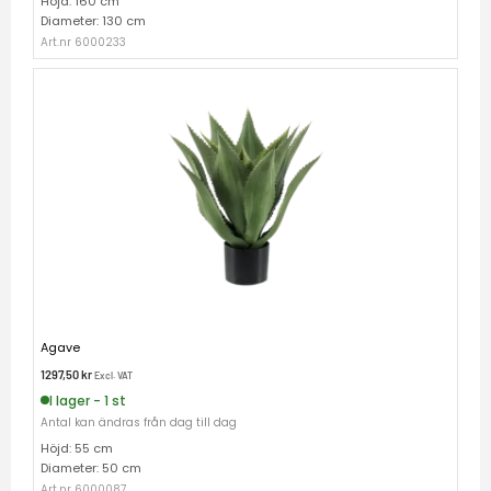
Höjd: 160 cm
Diameter: 130 cm
Art.nr 6000233
Agave
1297,50
kr
Excl. VAT
I lager - 1 st
Antal kan ändras från dag till dag
Höjd: 55 cm
Diameter: 50 cm
Art.nr 6000087