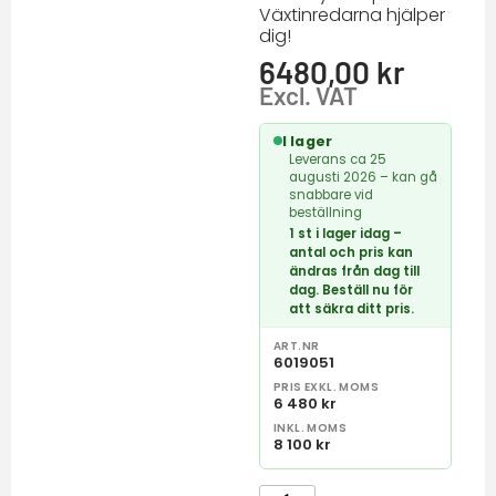
Växtinredarna hjälper
dig!
6480,00
kr
Excl. VAT
I lager
Leverans ca 25
augusti 2026 – kan gå
snabbare vid
beställning
1 st i lager idag –
antal och pris kan
ändras från dag till
dag. Beställ nu för
att säkra ditt pris.
ART.NR
6019051
PRIS EXKL. MOMS
6 480 kr
INKL. MOMS
8 100 kr