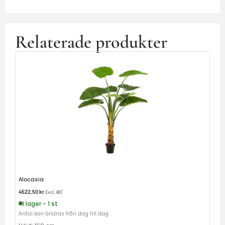
Relaterade produkter
Alocasia
4522,50
kr
Excl. VAT
I lager - 1 st
Antal kan ändras från dag till dag