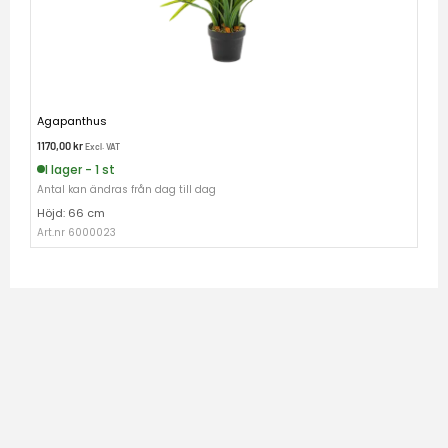
Agapanthus
1170,00
kr
Excl. VAT
I lager - 1 st
Antal kan ändras från dag till dag
Höjd: 66 cm
Art.nr 6000023