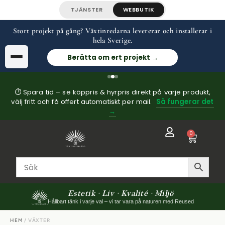
TJÄNSTER
WEBBUTIK
Stort projekt på gång? Växtinredarna levererar och installerar i
hela Sverige.
Berätta om ert projekt →
⏱ Spara tid – se köppris & hyrpris direkt på varje produkt,
välj fritt och få offert automatiskt per mail.
Så fungerar det
→
0
Estetik · Liv · Kvalité · Miljö
Hållbart tänk i varje val – vi tar vara på naturen med Reused
HEM
/ VÄXTER