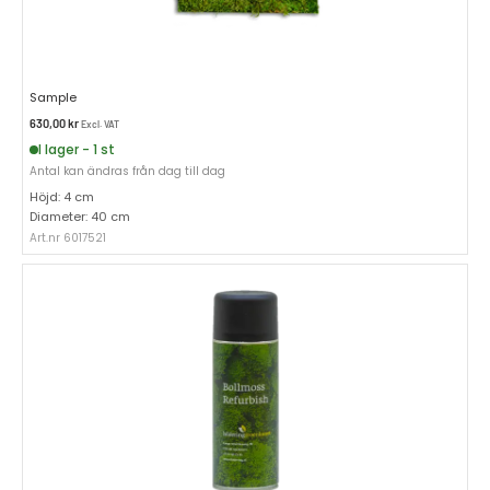
Sample
630,00
kr
Excl. VAT
I lager - 1 st
Antal kan ändras från dag till dag
Höjd: 4 cm
Diameter: 40 cm
Art.nr 6017521