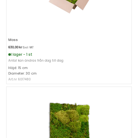
Moss
630,00
kr
Excl. VAT
I lager - 1 st
Antal kan ändras från dag till dag
Höjd: 15 cm
Diameter: 30 cm
Art.nr 6017480