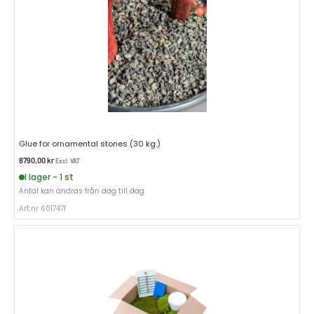
Glue for ornamental stones (30 kg.)
8790,00
kr
Excl. VAT
I lager - 1 st
Antal kan ändras från dag till dag
Art.nr 6017471