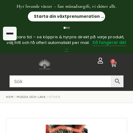
Hyr levande växter – fast månadsavgift, vi sköter allt.
Starta din växtprenumeration →
⏱ Spara tid – se köppris & hyrpris direkt på varje produkt,
välj fritt och få offert automatiskt per mail.
Så fungerar det
→
0
HEM
/
MOSSA OCH LAVA
/ OTHER