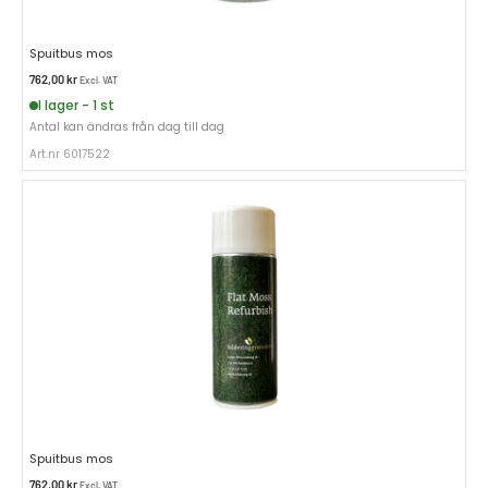
Spuitbus mos
762,00
kr
Excl. VAT
I lager - 1 st
Antal kan ändras från dag till dag
Art.nr 6017522
Spuitbus mos
762,00
kr
Excl. VAT