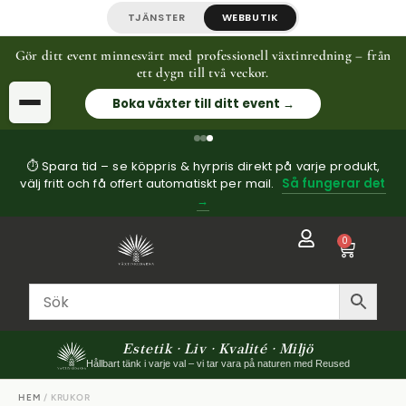
TJÄNSTER
WEBBUTIK
Gör ditt event minnesvärt med professionell växtinredning – från
ett dygn till två veckor.
Boka växter till ditt event →
⏱ Spara tid – se köppris & hyrpris direkt på varje produkt,
välj fritt och få offert automatiskt per mail.
Så fungerar det
→
0
Estetik · Liv · Kvalité · Miljö
Hållbart tänk i varje val – vi tar vara på naturen med Reused
HEM
/ KRUKOR