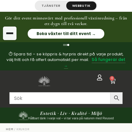
TJÄNSTER
WEBBUTIK
Gör ditt event minnesvärt med professionell växtinredning – från
ett dygn till två veckor.
Boka växter till ditt event →
⏱ Spara tid – se köppris & hyrpris direkt på varje produkt,
välj fritt och få offert automatiskt per mail.
Så fungerar det
→
0
Estetik · Liv · Kvalité · Miljö
Hållbart tänk i varje val – vi tar vara på naturen med Reused
HEM
/ KRUKOR