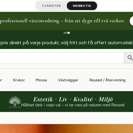
TJÄNSTER
WEBBUTIK
rofessionell växtinredning – från ett dygn till två veckor.
ris direkt på varje produkt, välj fritt och få offert automatisk
er
Krukor
Mossa
Växtväggar
Reused / Återvinning
Estetik · Liv · Kvalité · Miljö
Hållbart tänk i varje val – vi tar vara på naturen med Reused