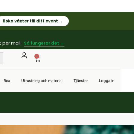
Boka växter till ditt event →
t per mail.
Så fungerar det →
0
Rea
Utrustning och material
Tjänster
Logga in