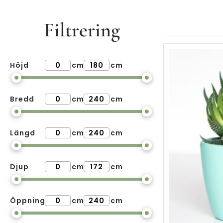
Filtrering
Höjd
cm
cm
Bredd
cm
cm
Längd
cm
cm
Djup
cm
cm
Öppning
cm
cm