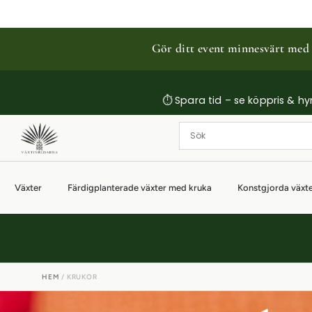
Gör ditt event minnesvärt med p
⏱ Spara tid – se köppris & hyrp
Växter
Färdigplanterade växter med kruka
Konstgjorda växt
HEM
/ KRUKOR