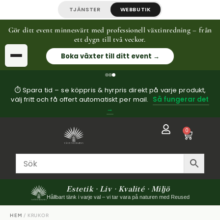
TJÄNSTER
WEBBUTIK
Gör ditt event minnesvärt med professionell växtinredning – från
ett dygn till två veckor.
Boka växter till ditt event →
⏱ Spara tid – se köppris & hyrpris direkt på varje produkt,
välj fritt och få offert automatiskt per mail.
Så fungerar det
→
0
Estetik · Liv · Kvalité · Miljö
Hållbart tänk i varje val – vi tar vara på naturen med Reused
HEM
/ KRUKOR