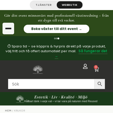
TJÄNSTER
WEBBUTIK
Gör ditt event minnesvärt med professionell växtinredning – från
ett dygn till två veckor.
Boka växter till ditt event →
⏱ Spara tid – se köppris & hyrpris direkt på varje produkt,
välj fritt och få offert automatiskt per mail.
Så fungerar det
→
0
Estetik · Liv · Kvalité · Miljö
Hållbart tänk i varje val – vi tar vara på naturen med Reused
HEM
/ KRUKOR